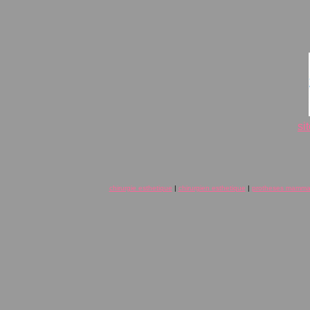
si
chirurgie esthetique
|
chirurgien esthetique
|
protheses mamma