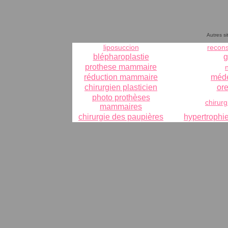
Autres si
liposuccion
recon
blépharoplastie
g
prothese mammaire
réduction mammaire
méde
chirurgien plasticien
ore
photo
prothèses
chirurg
mammaires
chirurgie des paupières
hypertroph