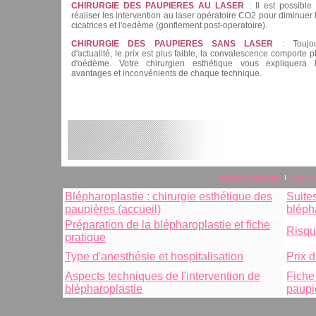
CHIRURGIE DES PAUPIERES AU LASER
: Il est possible
réaliser les intervention au laser opératoire CO2 pour diminuer 
cicatrices et l'oedème (gonflement post-operatoire).
CHIRURGIE DES PAUPIERES SANS LASER
: Toujou
d'actualité, le prix est plus faible, la convalescence comporte p
d'oédème. Votre chirurgien esthétique vous expliquera 
avantages et inconvénients de chaque technique.
chirurgie esthetique
I
chirurgi
Blépharoplastie : chirurgie esthétique des
Suites
paupières (accueil)
bléph
Préparation de la blépharoplastie et fiche
Risqu
pratique
Type d'anesthésie et hospitalisation
Prix d
Aspects techniques de l'intervention de
Fiche 
blépharoplastie
paupi